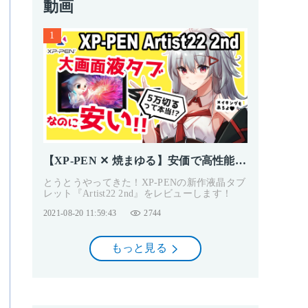
動画
1
【XP-PEN ✕ 焼まゆる】安価で高性能！
21.5インチ大画面液タブがついに登場！
とうとうやってきた！XP-PENの新作液晶タブ
レット『Artist22 2nd』をレビューします！
2021-08-20 11:59:43
2744
もっと見る