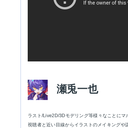
瀬兎一也
ラスト/Live2D/3Dモデリング等様々なことにマ
視聴者と近い目線からイラストのメイキングや