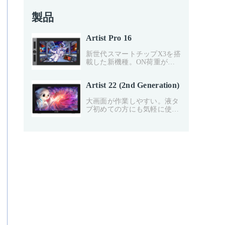
製品
Artist Pro 16
新世代スマートチップX3を搭
載した新機種。ON荷重がわ
ずか3gまで減少し、ペンの検
知機能が10倍にアップ、より
Artist 22 (2nd Generation)
繊細に描くことができます。
フルラミネーション加工のデ
大画面が作業しやすい。液タ
ィスプレイ搭載で、視差は感
ブ初めての方にも気軽に使え
じません。
るFHDタブレット、色域
sRGB≧122%、USB-Type C -
C 接続に対応。デジタル初心
者やアナログイラストレータ
ー、板タブから液タブに移行
したい方におすすめです。