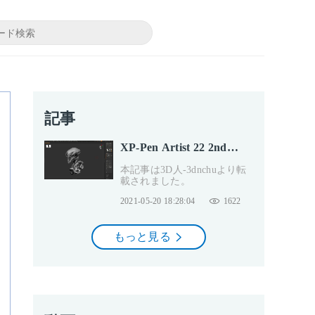
記事
XP-Pen Artist 22 2nd
Generation Review - 2021
本記事は3D人-3dnchuより転
年新モデル！5万円を切る
載されました。
21.5インチの大画面液晶
ペンタブレット「Artist
2021-05-20 18:28:04
1622
22 セカンド」を使ってみ
た！筆圧8192レベル＆傾
もっと見る
き検知搭載！