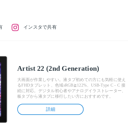
。
有
インスタで共有
Artist 22 (2nd Generation)
大画面が作業しやすい。液タブ初めての方にも気軽に使え
るFHDタブレット、色域sRGB≧122%、USB-Type C - C 接
続に対応。デジタル初心者やアナログイラストレーター、
板タブから液タブに移行したい方におすすめです。
詳細