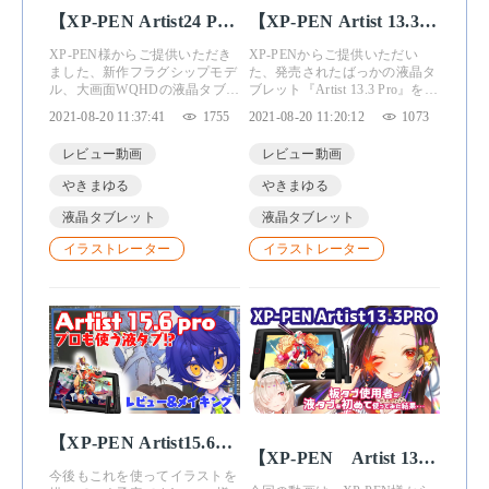
【XP-PEN Artist24 Pro
【XP-PEN Artist 13.3
レビュー】WQHD大画
Pro レビュー】新作液
XP-PEN様からご提供いただき
XP-PENからご提供いただい
面なのに安い液タブが
ました、新作フラグシップモデ
タブ！プロモデルの性
た、発売されたばっかの液晶タ
ル、大画面WQHDの液晶タブレ
ブレット『Artist 13.3 Pro』をレ
やってきた！！【プレ
能がすごい！【イラス
ット『Artist24 Pro』をレビュー
ビューします！ 人気のXP-PEN
2021-08-20 11:37:41
1755
2021-08-20 11:20:12
1073
ゼント企画】【イラス
します！
トメイキング付き】
Artistシリーズのプロモデルが
出た！！✨ 大幅アップグレード
トメイキング付き】
レビュー動画
レビュー動画
してすごい良くなったのに、お
値段は安くてびっくり
やきまゆる
やきまゆる
液晶タブレット
液晶タブレット
イラストレーター
イラストレーター
【XP-PEN Artist15.6
【XP-PEN Artist 13.3
Pro】プロも使う液タ
今後もこれを使ってイラストを
PROレビュー】液タブ