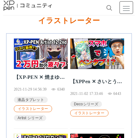
イラストレーター
レビュー
人気
【XP-PEN ✕ 焼まゆ
【XPPen ✕ さいとうな
る】安い液タブなのに
おき】驚愕！iPhoneで
2021-11-29 14:56:39
6340
めちゃくちゃ良い！
2021-11-02 17:33:46
6443
使えるペンタブレット
「Artist12セカンド」を
液晶タブレット
が、超描きやすい件
Decoシリーズ
レビューします！
イラストレーター
「Deco Pro」Bluetooth
イラストレーター
Artist シリーズ
対応ペンタブレット