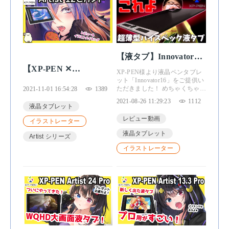
【液タブ】Innovator16
【XP-PEN ✕
レビュー【XP-PEN】
XP-PEN様より液晶ペンタブレ
YURIKO】きもちいい
ット「Innovator16」をご提供い
ただきました！ めちゃくちゃ格
2021-11-01 16:54:28
1389
描き心地！「Artist12セ
好いいから実際に触ってみてほ
2021-08-26 11:29:23
1112
カンドレビュー」
しい！
液晶タブレット
レビュー動画
イラストレーター
液晶タブレット
Artist シリーズ
イラストレーター